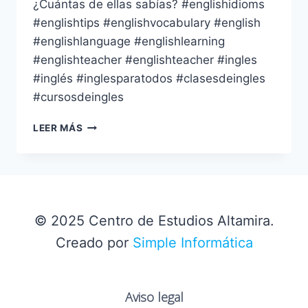
¿Cuántas de ellas sabías? #englishidioms
#englishtips #englishvocabulary #english
#englishlanguage #englishlearning
#englishteacher #englishteacher #ingles
#inglés #inglesparatodos #clasesdeingles
#cursosdeingles
COLLOCATIONS
LEER MÁS
WITH
TAKE
© 2025 Centro de Estudios Altamira.
Creado por
Simple Informática
Aviso legal